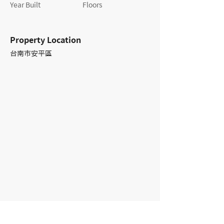
Year Built
Floors
Property Location
台南市安平區
Contact Agent