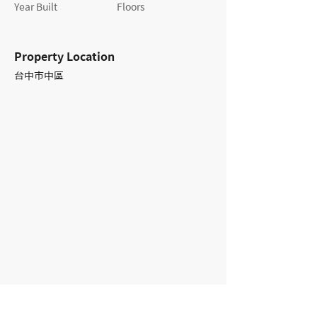
Year Built
Floors
Property Location
台中市中區
Contact Agent