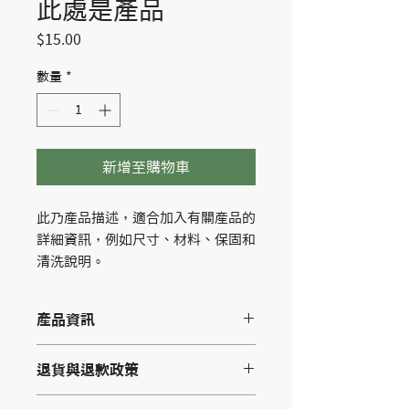
此處是產品
價
$15.00
格
數量
*
新增至購物車
此乃產品描述，適合加入有關產品的
詳細資訊，例如尺寸、材料、保固和
清洗說明。
產品資訊
這是產品詳情，適合加入有關產品的更
退貨與退款政策
多資訊，例如尺寸、材料、保固和清洗
說明。另外，您也可在此處形容產品的
這是退貨與退款政策，適合向客戶解釋