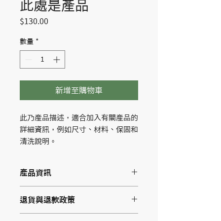
此處是產品
價
$130.00
格
數量
*
新增至購物車
此乃產品描述，適合加入有關產品的
詳細資訊，例如尺寸、材料、保固和
清洗說明。
產品資訊
這是產品詳情，適合加入有關產品的更
退貨與退款政策
多資訊，例如尺寸、材料、保固和清洗
說明。另外，您也可在此處形容產品的
這是退貨與退款政策，適合向客戶解釋