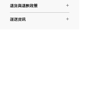
這是產品詳情，適合加入有關產品的更
退貨與退款政策
多資訊，例如尺寸、材料、保固和清洗
說明。另外，您也可在此處形容產品的
這是退貨與退款政策，適合向客戶解釋
獨特之處，以及可給客戶帶來的好處。
運送資訊
如何處理不滿意的產品。撰寫政策時，
買家總是希望能在購買之前清楚了解產
請盡量開門見山，以便建立互信，讓顧
品。所以請盡量提供資訊，讓顧客有信
這是個運送政策，適合加入與運送方
客有信心購買您的產品。
心和决心購買產品。
法、包裝和費用相關的資訊。撰寫政策
時，請盡量開門見山，以便建立互信，
讓顧客有信心購買您的產品。
R.TUBE from 點炻科技股份有限公司 版權所有
2026 BitStone Technology Corporation™
地址：臺北市大安區和平東路一段256號1樓
統一編號：53430373
聯絡電話：02-33652335
info@rtube.com.tw
隱私權條款
服務條款
免責聲明
聯絡我們