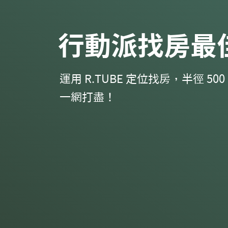
行動派找房最
運用 R.TUBE 定位找房，半徑 50
一網打盡！