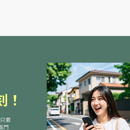
刻！
。只要
社區門