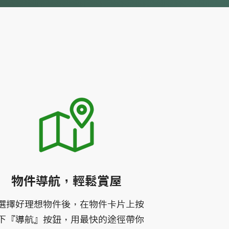
物件導航，輕鬆賞屋
選擇好理想物件後，在物件卡片上按
下『導航』按鈕，用最快的途徑帶你