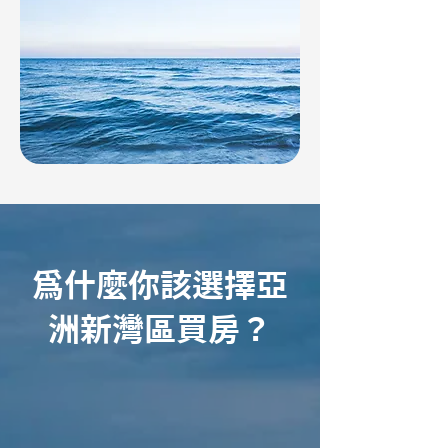
爲什麼你該選擇亞
洲新灣區買房？